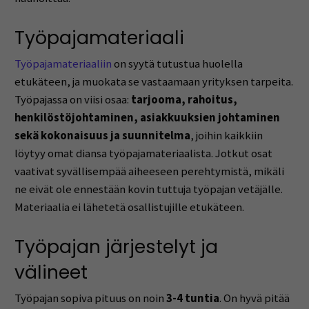
Työpajamateriaali
Työpajamateriaaliin
on syytä tutustua huolella
etukäteen, ja muokata se vastaamaan yrityksen tarpeita.
Työpajassa on viisi osaa:
tarjooma, rahoitus,
henkilöstöjohtaminen, asiakkuuksien johtaminen
sekä kokonaisuus ja suunnitelma
, joihin kaikkiin
löytyy omat diansa työpajamateriaalista. Jotkut osat
vaativat syvällisempää aiheeseen perehtymistä, mikäli
ne eivät ole ennestään kovin tuttuja työpajan vetäjälle.
Materiaalia ei lähetetä osallistujille etukäteen.
Työpajan järjestelyt ja
välineet
Työpajan sopiva pituus on noin
3-4 tuntia
. On hyvä pitää